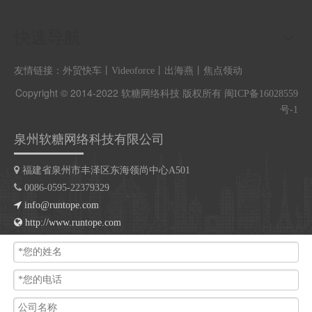
快速导航
友情链接：
外贸快车
丨
Videoforce
丨
出海燕
丨
焦点领动
Copyright © 2014-2022
软糖网络科技
版权所有
闽ICP备16028559
号-1
泉州软糖网络科技有限公司

福建省泉州市丰泽区东海领尚中心A501

0086-0595-22379329

info@runtope.com

http://www.runtope.com